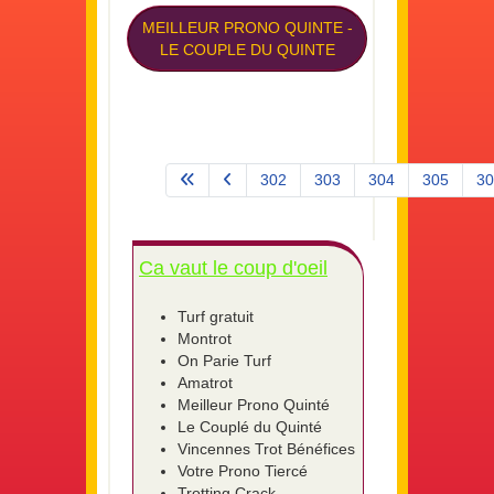
MEILLEUR PRONO QUINTE
-
LE COUPLE DU QUINTE
302
303
304
305
30
Page 307 sur 575
Ca vaut le coup d'oeil
Turf gratuit
Montrot
On Parie Turf
Amatrot
Meilleur Prono Quinté
Le Couplé du Quinté
Vincennes Trot Bénéfices
Votre Prono Tiercé
Trotting Crack