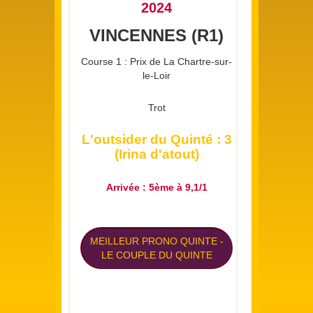
2024
VINCENNES (R1)
Course 1 : Prix de La Chartre-sur-
le-Loir
Trot
L'outsider du Quinté : 3
(Irina d'atout)
Arrivée : 5ème à 9,1/1
MEILLEUR PRONO QUINTE
-
LE COUPLE DU QUINTE