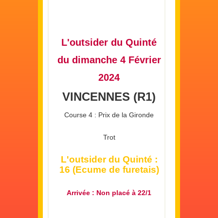
L'outsider du Quinté
du dimanche 4 Février
2024
VINCENNES (R1)
Course 4 : Prix de la Gironde
Trot
L'outsider du Quinté :
16 (Ecume de furetais)
Arrivée : Non placé à 22/1