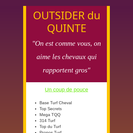
OUTSIDER du
QUINTE
"On est comme vous, on
aime les chevaux qui
rapportent gros"
Un coup de pouce
Base Turf Cheval
Top Secrets
Mega TQQ
314 Turf
Top du Turf
Pronos Turf