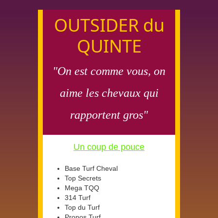
OUTSIDER du
QUINTE
"On est comme vous, on
aime les chevaux qui
rapportent gros"
Un coup de pouce
Base Turf Cheval
Top Secrets
Mega TQQ
314 Turf
Top du Turf
Pronos Turf