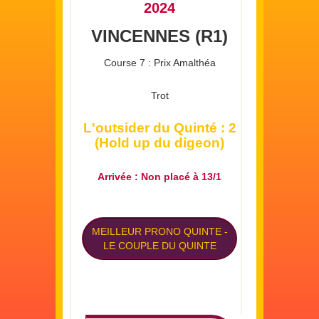
2024
VINCENNES (R1)
Course 7 : Prix Amalthéa
Trot
L'outsider du Quinté : 2
(Hold up du digeon)
Arrivée : Non placé à 13/1
MEILLEUR PRONO QUINTE
-
LE COUPLE DU QUINTE