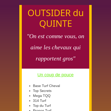
OUTSIDER du
QUINTE
"On est comme vous, on
aime les chevaux qui
rapportent gros"
Un coup de pouce
Base Turf Cheval
Top Secrets
Mega TQQ
314 Turf
Top du Turf
Pronos Turf