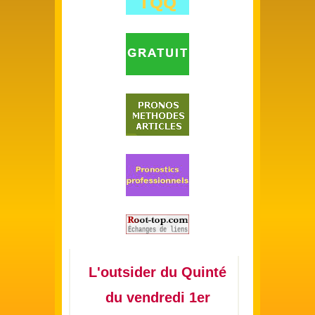
L'outsider du Quinté
du vendredi 1er