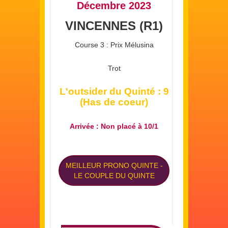
Décembre 2023
VINCENNES (R1)
Course 3 : Prix Mélusina
Trot
L'outsider du Quinté : 9
(Has de coeur)
Arrivée : Non placé à 10/1
MEILLEUR PRONO QUINTE
-
LE COUPLE DU QUINTE