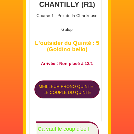
CHANTILLY (R1)
Course 1 : Prix de la Chartreuse
Galop
L'outsider du Quinté : 5
(Goldino bello)
Arrivée : Non placé à 12/1
MEILLEUR PRONO QUINTE
-
LE COUPLE DU QUINTE
Ca vaut le coup d'oeil